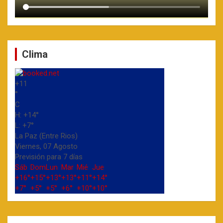
Clima
+
11
°
C
H:
+
14°
L:
+
7°
La Paz (Entre Rios)
Viernes, 07 Agosto
Previsión para 7 días
Sáb
Dom
Lun
Mar
Mié
Jue
+
16°
+
15°
+
13°
+
13°
+
11°
+
14°
+
7°
+
5°
+
5°
+
6°
+
10°
+
10°