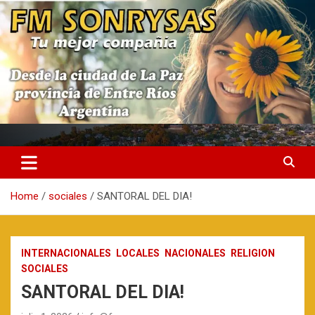
Skip
to
content
fmsonrysas.com.ar
Home
sociales
SANTORAL DEL DIA!
INTERNACIONALES
LOCALES
NACIONALES
RELIGION
SOCIALES
SANTORAL DEL DIA!