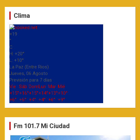
Clima
+
19
°
C
H:
+
20°
L:
+
10°
La Paz (Entre Rios)
Jueves, 06 Agosto
Previsión para 7 días
Vie
Sáb
Dom
Lun
Mar
Mié
+
15°
+
16°
+
15°
+
14°
+
13°
+
10°
+
6°
+
6°
+
4°
+
4°
+
6°
+
9°
Fm 101.7 Mi Ciudad