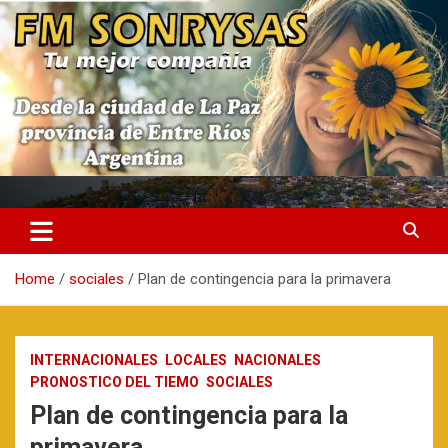
Skip
to
content
fmsonrysas.com.ar
Home
sociales
Plan de contingencia para la primavera
INTERNACIONALES
LOCALES
NACIONALES
PRONOSTICO DEL TIEMO
SOCIALES
Plan de contingencia para la
primavera