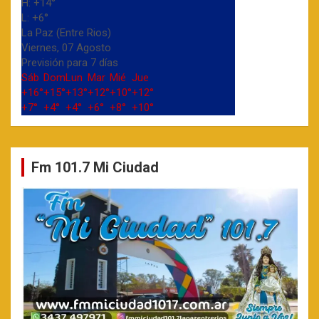
H:
+
14°
L:
+
6°
La Paz (Entre Rios)
Viernes, 07 Agosto
Previsión para 7 días
Sáb
Dom
Lun
Mar
Mié
Jue
+
16°
+
15°
+
13°
+
12°
+
10°
+
12°
+
7°
+
4°
+
4°
+
6°
+
8°
+
10°
Fm 101.7 Mi Ciudad