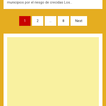
municipios por el riesgo de crecidas Los…
Paginación
1
2
…
8
Next
de
entradas