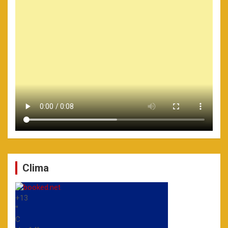
Clima
+
13
°
C