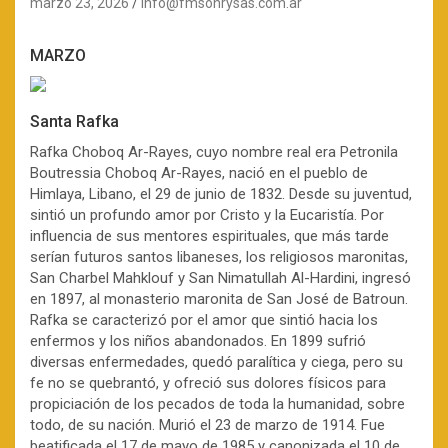
marzo 23, 2026
info@fmsonrysas.com.ar
MARZO
Santa Rafka
Rafka Choboq Ar-Rayes, cuyo nombre real era Petronila
Boutressia Choboq Ar-Rayes, nació en el pueblo de
Himlaya, Libano, el 29 de junio de 1832. Desde su juventud,
sintió un profundo amor por Cristo y la Eucaristía. Por
influencia de sus mentores espirituales, que más tarde
serían futuros santos libaneses, los religiosos maronitas,
San Charbel Mahklouf y San Nimatullah Al-Hardini, ingresó
en 1897, al monasterio maronita de San José de Batroun.
Rafka se caracterizó por el amor que sintió hacia los
enfermos y los niños abandonados. En 1899 sufrió
diversas enfermedades, quedó paralítica y ciega, pero su
fe no se quebrantó, y ofreció sus dolores físicos para
propiciación de los pecados de toda la humanidad, sobre
todo, de su nación. Murió el 23 de marzo de 1914. Fue
beatificada el 17 de mayo de 1985 y canonizada el 10 de