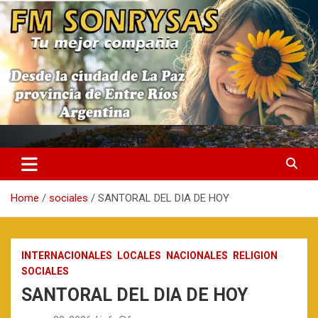
Skip
to
content
fmsonrysas.com.ar
Home
sociales
SANTORAL DEL DIA DE HOY
INTERNACIONALES
LOCALES
NACIONALES
RELIGION
SOCIALES
SANTORAL DEL DIA DE HOY