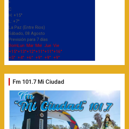
°
C
H:
+
15°
L:
+
7°
La Paz (Entre Rios)
Sábado, 08 Agosto
Previsión para 7 días
Dom
Lun
Mar
Mié
Jue
Vie
+
15°
+
13°
+
12°
+
11°
+
11°
+
16°
+
5°
+
4°
+
6°
+
9°
+
9°
+
9°
Fm 101.7 Mi Ciudad