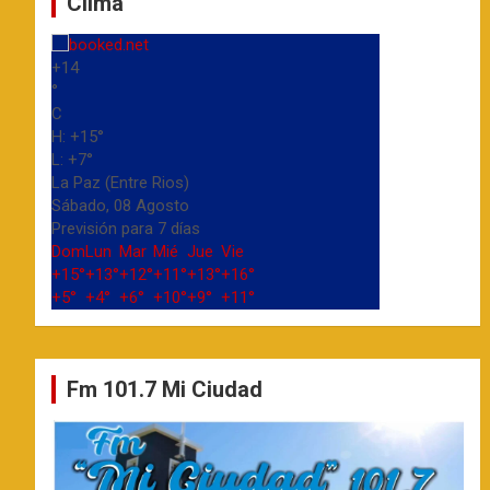
Clima
+
14
°
C
H:
+
15°
L:
+
7°
La Paz (Entre Rios)
Sábado, 08 Agosto
Previsión para 7 días
Dom
Lun
Mar
Mié
Jue
Vie
+
15°
+
13°
+
12°
+
11°
+
13°
+
16°
+
5°
+
4°
+
6°
+
10°
+
9°
+
11°
Fm 101.7 Mi Ciudad