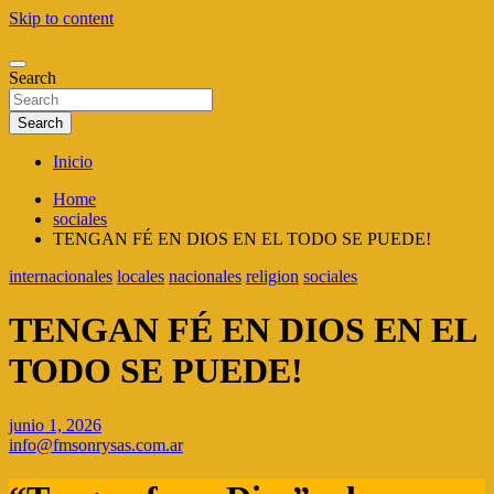
Skip to content
Search
fmsonrysas.com.ar
Search
Inicio
Home
sociales
TENGAN FÉ EN DIOS EN EL TODO SE PUEDE!
internacionales
locales
nacionales
religion
sociales
TENGAN FÉ EN DIOS EN EL
TODO SE PUEDE!
junio 1, 2026
info@fmsonrysas.com.ar