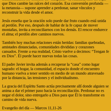
que Dios cambie las raíces del corazón. Esa conversión profunda —
la metanoia— supone aprender a perdonar, sanar vínculos y
reconstruir la vida desde el amor.
Jesús enseña que la oración solo puede dar fruto cuando está unida
al perdón. Por eso, después de hablar de la fe capaz de mover
montañas, invita a reconciliarnos con los demás. El rencor endurece
el alma; el perdón abre caminos nuevos.
También hoy muchas relaciones están heridas: familias quebradas,
amistades distanciadas, comunidades divididas y corazones
cansados. Frente a esa realidad, Cristo vuelve a decirnos: “Tengan fe
en Dios”. Él puede hacer nuevas todas las cosas.
El padre Javier invita además a recuperar la “casa” como lugar
sagrado: el hogar, la comunidad, el espacio donde el encuentro
humano vuelva a tener sentido en medio de un mundo atravesado
por la distancia, las tensiones y el individualismo.
La gracia del Espíritu Santo actúa precisamente allí donde alguien se
anima a dar el primer paso hacia la reconciliación. Perdonar no es
negar el dolor, sino entregarlo a Dios para que Él lo transforme en
camino de vida nueva.
Evangelio del día — Marcos 11,11-26