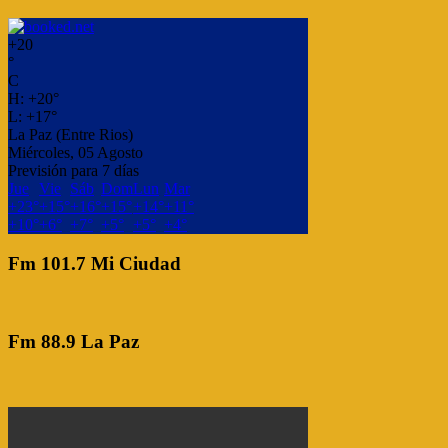
+
20
°
C
H:
+
20°
L:
+
17°
La Paz (Entre Rios)
Miércoles, 05 Agosto
Previsión para 7 días
Jue
Vie
Sáb
Dom
Lun
Mar
+
23°
+
15°
+
16°
+
15°
+
14°
+
11°
+
10°
+
6°
+
7°
+
5°
+
5°
+
4°
Fm 101.7 Mi Ciudad
Fm 88.9 La Paz