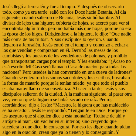
Jesús llegó a Jerusalén y fue al templo. Y después de observarlo
todo, como ya era tarde, salió con los Doce hacia Betania. Al día
siguiente, cuando salieron de Betania, Jesús sintió hambre. Al
divisar de lejos una higuera cubierta de hojas, se acercó para ver si
encontraba algún fruto, pero no había más que hojas, porque no era
la época de los higos. Dirigiéndose a la higuera, le dijo: “Que nadie
más coma de tus frutos”. Y sus discípulos lo oyeron. Cuando
llegaron a Jerusalén, Jesús entró en el templo y comenzó a echar a
los que vendían y compraban en él. Derribó las mesas de los
cambistas y los puestos de los vendedores de palomas, y prohibió
que transportaran cargas por el templo. Y les enseñaba: “¿Acaso no
está escrito: Mi Casa será llamada Casa de oración para todas las
naciones? Pero ustedes la han convertido en una cueva de ladrones”.
Cuando se enteraron los sumos sacerdotes y los escribas, buscaban
la forma de matarlo porque le tenían miedo, ya que todo el pueblo
estaba maravillado de su enseñanza. Al caer la tarde, Jesús y sus
discípulos salieron de la ciudad. A la mañana siguiente, al pasar otra
vez, vieron que la higuera se había secado de raíz. Pedro,
acordándose, dijo a Jesús: “Maestro, la higuera que has maldecido
se ha secado”. Jesús le respondió: “Tengan fe en Dios. Porque yo
les aseguro que si alguien dice a esta montaña: ‘Retírate de ahí y
arrójate al mar’, sin vacilar en su interior, sino creyendo que
sucederá lo que dice, lo conseguirá. Por eso les digo: cuando pidan
algo en la oración, crean que ya lo tienen y lo conseguirán. Y