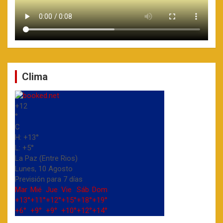
Clima
+
12
°
C
H:
+
13°
L:
+
5°
La Paz (Entre Rios)
Lunes, 10 Agosto
Previsión para 7 días
Mar
Mié
Jue
Vie
Sáb
Dom
+
13°
+
11°
+
12°
+
15°
+
18°
+
19°
+
6°
+
9°
+
9°
+
10°
+
12°
+
14°