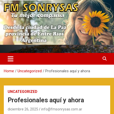
Skip
to
content
fmsonrysas.com.ar
Home
Uncategorized
Profesionales aquí y ahora
UNCATEGORIZED
Profesionales aquí y ahora
diciembre 26, 2025
info@fmsonrysas.com.ar