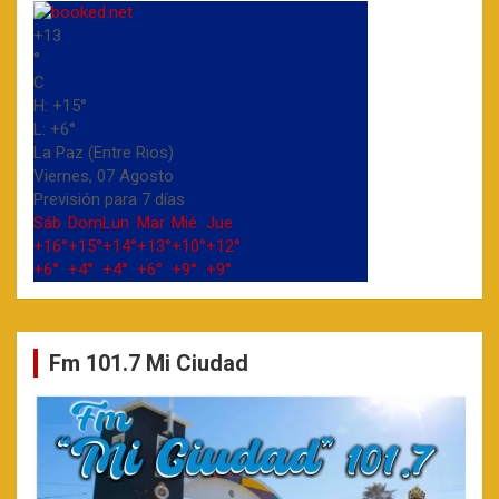
+
13
°
C
H:
+
15°
L:
+
6°
La Paz (Entre Rios)
Viernes, 07 Agosto
Previsión para 7 días
Sáb
Dom
Lun
Mar
Mié
Jue
+
16°
+
15°
+
14°
+
13°
+
10°
+
12°
+
6°
+
4°
+
4°
+
6°
+
9°
+
9°
Fm 101.7 Mi Ciudad