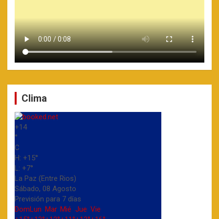
Clima
+
14
°
C
H:
+
15°
L:
+
7°
La Paz (Entre Rios)
Sábado, 08 Agosto
Previsión para 7 días
Dom
Lun
Mar
Mié
Jue
Vie