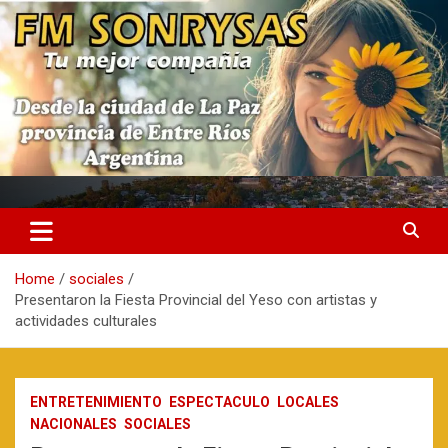
Skip
to
content
fmsonrysas.com.ar
Home
sociales
Presentaron la Fiesta Provincial del Yeso con artistas y
actividades culturales
ENTRETENIMIENTO
ESPECTACULO
LOCALES
NACIONALES
SOCIALES