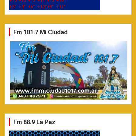
+
15°
+
13°
+
12°
+
11°
+
13°
+
16°
+
5°
+
4°
+
6°
+
10°
+
9°
+
11°
Fm 101.7 Mi Ciudad
Fm 88.9 La Paz