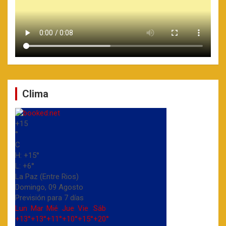
Clima
+
15
°
C
H:
+
15°
L:
+
6°
La Paz (Entre Rios)
Domingo, 09 Agosto
Previsión para 7 días
Lun
Mar
Mié
Jue
Vie
Sáb
+
13°
+
13°
+
11°
+
10°
+
15°
+
20°