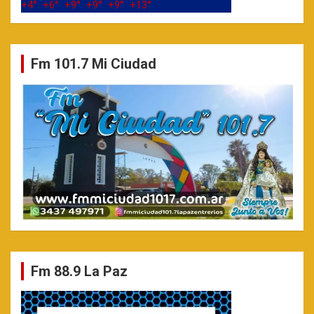
+
4°
+
6°
+
9°
+
9°
+
9°
+
13°
Fm 101.7 Mi Ciudad
Fm 88.9 La Paz