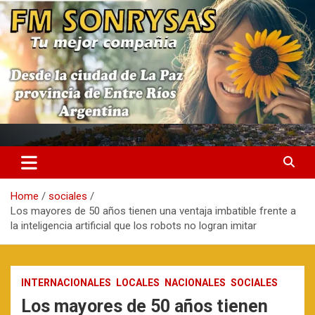
Skip
to
content
fmsonrysas.com.ar
Home
sociales
Los mayores de 50 años tienen una ventaja imbatible frente a
la inteligencia artificial que los robots no logran imitar
INTERNACIONALES
LOCALES
NACIONALES
SOCIALES
Los mayores de 50 años tienen