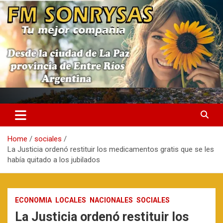
Skip
to
content
fmsonrysas.com.ar
Home
sociales
La Justicia ordenó restituir los medicamentos gratis que se les
había quitado a los jubilados
ECONOMIA
LOCALES
NACIONALES
SOCIALES
La Justicia ordenó restituir los