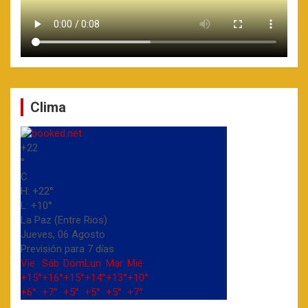
Clima
+
22
°
C
H:
+
22°
L:
+
10°
La Paz (Entre Rios)
Jueves, 06 Agosto
Previsión para 7 días
Vie
Sáb
Dom
Lun
Mar
Mié
+
15°
+
16°
+
15°
+
14°
+
13°
+
10°
+
6°
+
7°
+
5°
+
5°
+
5°
+
7°