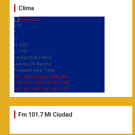
Clima
+
19
°
C
H:
+
20°
L:
+
10°
La Paz (Entre Rios)
Jueves, 06 Agosto
Previsión para 7 días
Vie
Sáb
Dom
Lun
Mar
Mié
+
15°
+
16°
+
15°
+
14°
+
13°
+
10°
+
6°
+
6°
+
4°
+
4°
+
6°
+
9°
Fm 101.7 Mi Ciudad