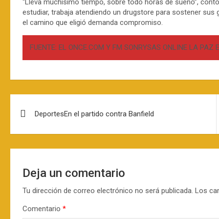
“Lleva muchísimo tiempo, sobre todo horas de sueño”, cont
estudiar, trabaja atendiendo un drugstore para sostener sus g
el camino que eligió demanda compromiso.
FUENTE: EL ONCE.COM Y FM SONRYSAS ONLINE LA PAZ E
Navegación
DeportesEn el partido contra Banfield
de
entradas
Deja un comentario
Tu dirección de correo electrónico no será publicada.
Los ca
Comentario
*