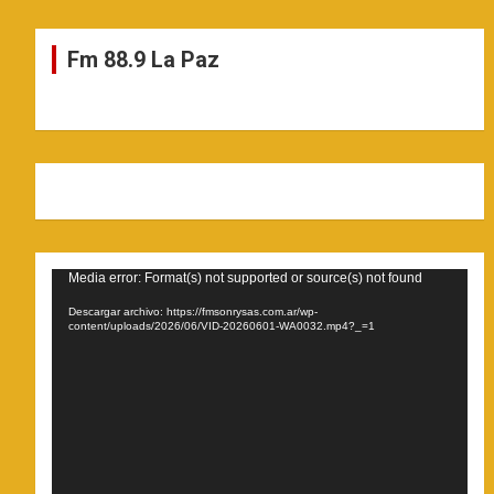
Fm 88.9 La Paz
Reproductor
Media error: Format(s) not supported or source(s) not found
de
Descargar archivo: https://fmsonrysas.com.ar/wp-
video
content/uploads/2026/06/VID-20260601-WA0032.mp4?_=1