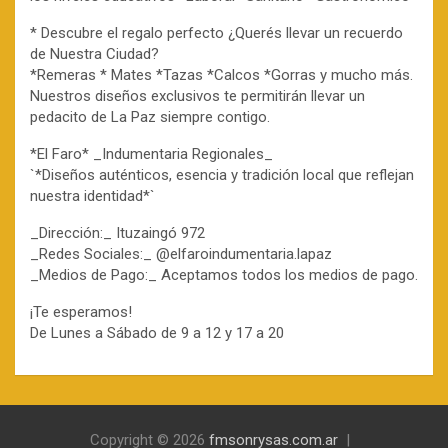
* Descubre el regalo perfecto ¿Querés llevar un recuerdo
de Nuestra Ciudad?
*Remeras * Mates *Tazas *Calcos *Gorras y mucho más.
Nuestros diseños exclusivos te permitirán llevar un
pedacito de La Paz siempre contigo.
*El Faro* _Indumentaria Regionales_
`*Diseños auténticos, esencia y tradición local que reflejan
nuestra identidad*`
_Dirección:_ Ituzaingó 972
_Redes Sociales:_ @elfaroindumentaria.lapaz
_Medios de Pago:_ Aceptamos todos los medios de pago.
¡Te esperamos!
De Lunes a Sábado de 9 a 12 y 17 a 20
Copyright © 2026
fmsonrysas.com.ar