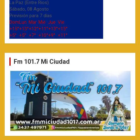
La Paz (Entre Rios)
Sábado, 08 Agosto
Previsión para 7 días
Dom
Lun
Mar
Mié
Jue
Vie
+
15°
+
13°
+
12°
+
11°
+
13°
+
15°
+
5°
+
5°
+
7°
+
10°
+
9°
+
11°
Fm 101.7 Mi Ciudad