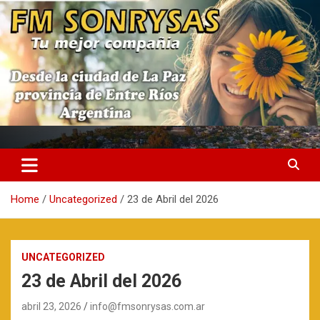
Skip
to
content
fmsonrysas.com.ar
Home
Uncategorized
23 de Abril del 2026
UNCATEGORIZED
23 de Abril del 2026
abril 23, 2026
info@fmsonrysas.com.ar