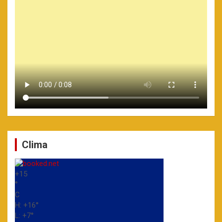
Clima
+
15
°
C
H:
+
16°
L:
+
7°